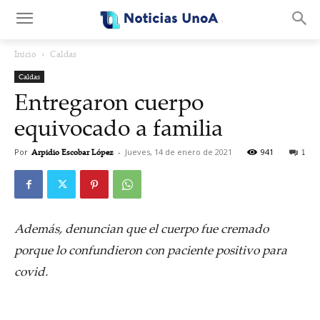
.
Inicio
Caldas
Caldas
Entregaron cuerpo
equivocado a familia
Por
Arpidio Escobar López
-
Jueves, 14 de enero de 2021
941
1
Además, denuncian que el cuerpo fue cremado
porque lo confundieron con paciente positivo para
covid.