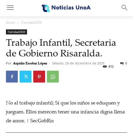
.
Inicio
Navidad2020
Navidad2020
Trabajo Infantil, Secretaria
de Gobierno Risaralda.
Por
Arpidio Escobar López
-
Sábado, 26 de diciembre de 2020
0
412
No al trabajo infantil; Sí que los niños se eduquen y
jueguen. Ellos merecen tener una infancia digna llena
de amor. | SecGobRis