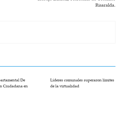
Risaralda.
partamental De
Líderes comunales superaron límites
ón Ciudadana en
de la virtualidad