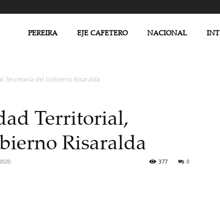
PEREIRA
EJE CAFETERO
NACIONAL
IN
l, Secretaría del Gobierno Risaralda
ad Territorial,
obierno Risaralda
2020
377
0