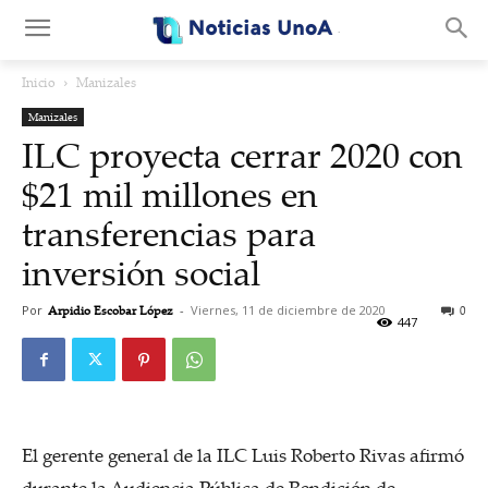
.
Inicio
Manizales
Manizales
ILC proyecta cerrar 2020 con
$21 mil millones en
transferencias para
inversión social
Por
Arpidio Escobar López
-
Viernes, 11 de diciembre de 2020
0
447
El gerente general de la ILC Luis Roberto Rivas afirmó
durante la Audiencia Pública de Rendición de