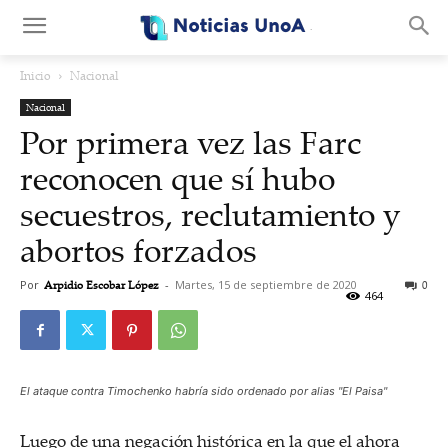
.
Inicio
Nacional
Nacional
Por primera vez las Farc
reconocen que sí hubo
secuestros, reclutamiento y
abortos forzados
Por
Arpidio Escobar López
-
Martes, 15 de septiembre de 2020
0
464
El ataque contra Timochenko habría sido ordenado por alias "El Paisa"
Luego de una negación histórica en la que el ahora