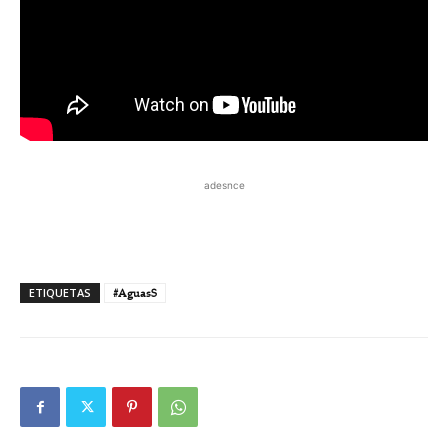
adesnce
ETIQUETAS
#AguasS