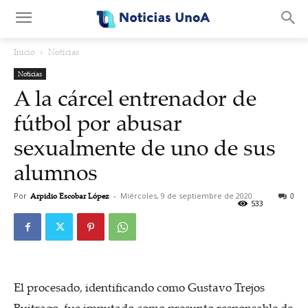
.
Inicio
Noticias
Noticias
A la cárcel entrenador de
fútbol por abusar
sexualmente de uno de sus
alumnos
Por
Arpidio Escobar López
-
Miércoles, 9 de septiembre de 2020
0
533
El procesado, identificando como Gustavo Trejos
Buitrago, fue imputado como presunto responsable de