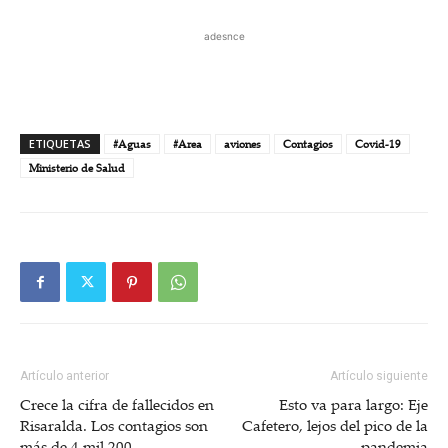
adesnce
ETIQUETAS
#Aguas
#Area
aviones
Contagios
Covid-19
Ministerio de Salud
Artículo anterior
Artículo siguiente
Crece la cifra de fallecidos en
Esto va para largo: Eje
Risaralda. Los contagios son
Cafetero, lejos del pico de la
más de 4 mil 200
pandemia