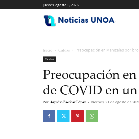
jueves, agosto 6, 2026
.
Inicio
Caldas
Preocupación en Manizales por bro
Caldas
Preocupación en 
de COVID en un 
Por
Arpidio Escobar López
-
Viernes, 21 de agosto de 202