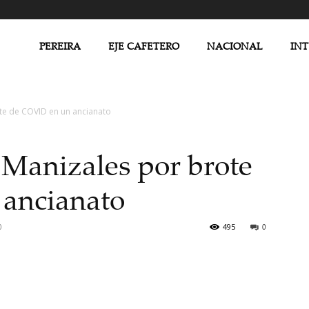
PEREIRA
EJE CAFETERO
NACIONAL
IN
te de COVID en un ancianato
Manizales por brote
ancianato
0
495
0