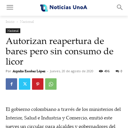
.
Inicio
Nacional
Nacional
Autorizan reapertura de
bares pero sin consumo de
licor
Por
Arpidio Escobar López
-
Jueves, 20 de agosto de 2020
496
0
El gobierno colombiano a través de los ministerios del
Interior, Salud e Industria y Comercio, emitió este
jueves un circular para alcaldes y gobernadores del