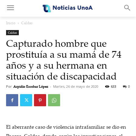
.
Inicio
Caldas
Caldas
Capturado hombre que
prostituía a su mamá de 74
años y a su hermana en
situación de discapacidad
Por
Arpidio Escobar López
-
Martes, 26 de mayo de 2020
633
0
El aberrante caso de violencia intrafamiliar se dio en
Pacora, Caldas, donde, según las investigaciones, el