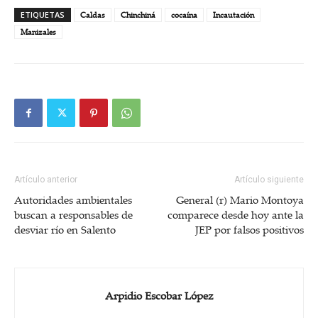
ETIQUETAS
Caldas
Chinchiná
cocaína
Incautación
Manizales
Artículo anterior
Artículo siguiente
Autoridades ambientales
General (r) Mario Montoya
buscan a responsables de
comparece desde hoy ante la
desviar río en Salento
JEP por falsos positivos
Arpidio Escobar López