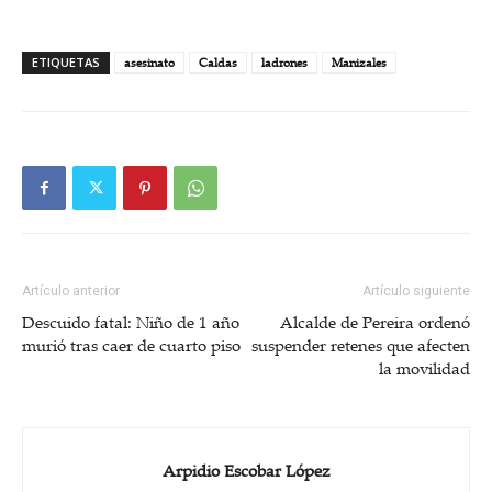
ETIQUETAS
asesinato
Caldas
ladrones
Manizales
Artículo anterior
Artículo siguiente
Descuido fatal: Niño de 1 año
Alcalde de Pereira ordenó
murió tras caer de cuarto piso
suspender retenes que afecten
la movilidad
Arpidio Escobar López