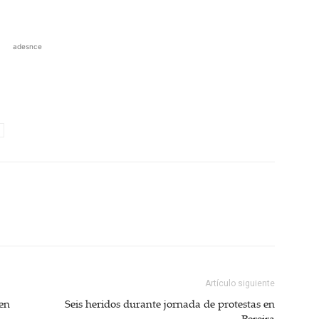
adesnce
Artículo siguiente
en
Seis heridos durante jornada de protestas en
Pereira