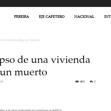
PEREIRA
EJE CAFETERO
NACIONAL
IN
a en Armenia deja un muerto
so de una vivienda
 un muerto
020
404
0
nto a la casa colapsada se construye un edificio.