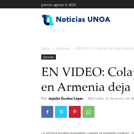
jueves, agosto 6, 2026
.
Inicio
Quindio
EN VIDEO: Colapso de una viviend
Quindio
EN VIDEO: Colap
en Armenia deja
Por
Arpidio Escobar López
-
Miércoles, 22 de enero de 2
La víctima estaba durmiendo cuando la vivienda colapsó. Ju