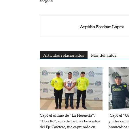
Arpidio Escobar López
Artículos relacionados
Más del autor
Cayó el último de “La Herencia”:
¡Cayó el “G
“Don Ro”, uno de los más buscados
y líder crim
del Eje Cafetero, fue capturado en
homicidios s