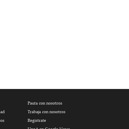
Pauta con nosotros
dad
Trabaja con nosotros
tos
Regístrate
UnoA en Google News