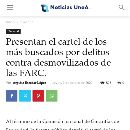
.
Inicio
Nacional
Nacional
Presentan el cartel de los
más buscados por delitos
contra desmovilizados de
las FARC.
Por
Arpidio Escobar López
-
Jueves, 9 de enero de 2020
505
0
Al término de la Comisión nacional de Garantías de
Seguridad, la fuerza pública develó el cartel de los