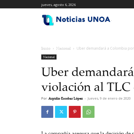
jueves, agosto 6, 2026
.
Inicio
Nacional
Uber demandará a Colombia por v
Nacional
Uber demandará
violación al TLC
Por
Arpidio Escobar López
-
Jueves, 9 de enero de 2020
La compañía asegura que la decisión de p