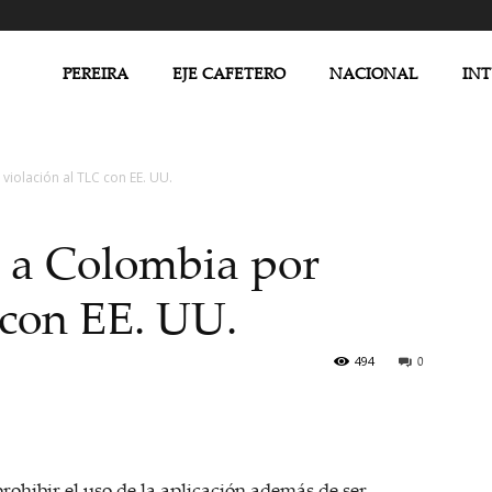
PEREIRA
EJE CAFETERO
NACIONAL
IN
iolación al TLC con EE. UU.
 a Colombia por
 con EE. UU.
494
0
rohibir el uso de la aplicación además de ser