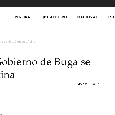
PEREIRA
EJE CAFETERO
NACIONAL
IN
se suicidó en su oficina
Gobierno de Buga se
cina
563
0
ga