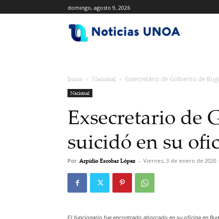
domingo, agosto 9, 2026
.
Inicio
Nacional
Exsecretario de Gobierno de Buga 
Nacional
Exsecretario de 
suicidó en su ofi
Por
Arpidio Escobar López
-
Viernes, 3 de enero de 2020
El funcionario fue encontrado ahorcado en su oficina en Bu