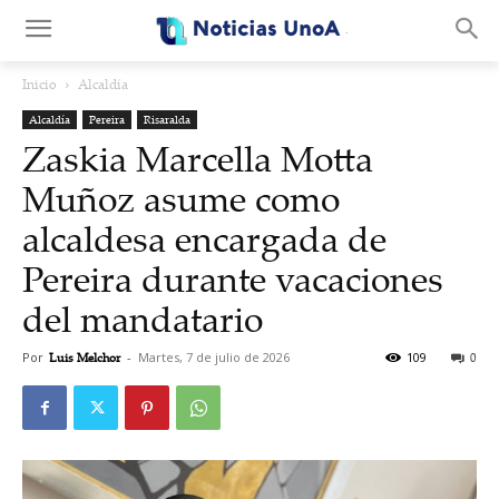
.
Inicio
Alcaldía
Alcaldía
Pereira
Risaralda
Zaskia Marcella Motta
Muñoz asume como
alcaldesa encargada de
Pereira durante vacaciones
del mandatario
Por
Luis Melchor
-
Martes, 7 de julio de 2026
109
0