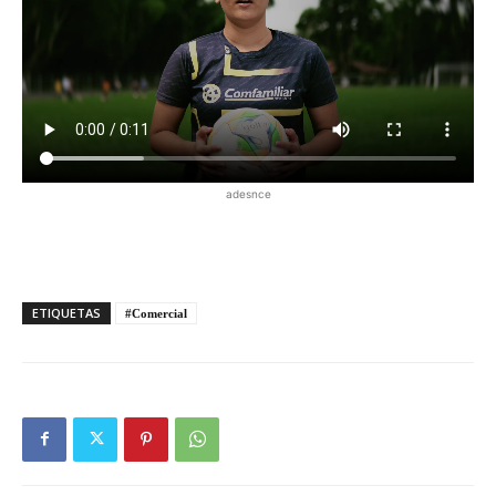
adesnce
ETIQUETAS
#Comercial