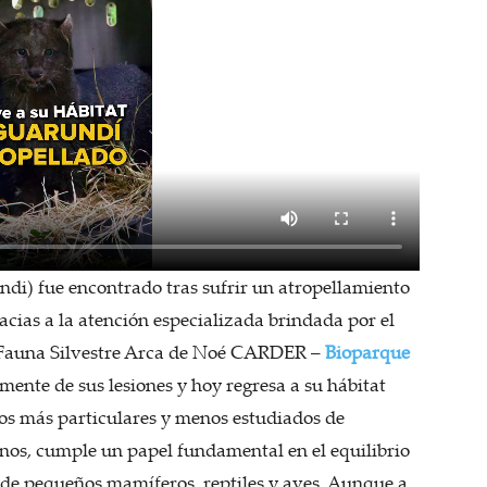
di) fue encontrado tras sufrir un atropellamiento
racias a la atención especializada brindada por el
e Fauna Silvestre Arca de Noé CARDER –
Bioparque
amente de sus lesiones y hoy regresa a su hábitat
nos más particulares y menos estudiados de
nos, cumple un papel fundamental en el equilibrio
s de pequeños mamíferos, reptiles y aves. Aunque a