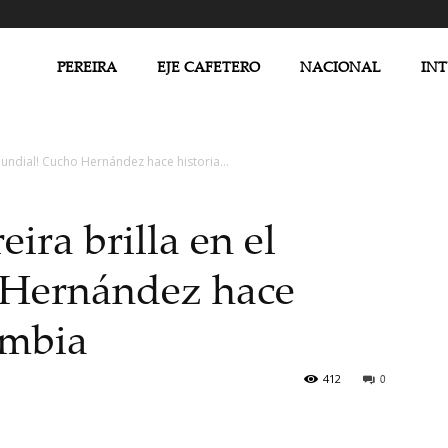
PEREIRA
EJE CAFETERO
NACIONAL
IN
 Mundial! Cucho Hernández hace historia...
eira brilla en el
 Hernández hace
ombia
412
0