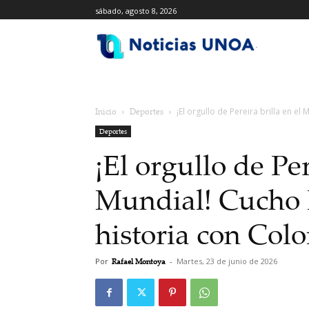
sábado, agosto 8, 2026
.
Inicio
Deportes
¡El orgullo de Pereira brilla en el
Deportes
¡El orgullo de Per
Mundial! Cucho
historia con Col
Por
Rafael Montoya
-
Martes, 23 de junio de 2026