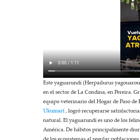
Este yaguarundí (Herpailurus yagouaroun
en el sector de La Condina, en Pereira. G
equipo veterinario del Hogar de Paso d
Ukumarí
, logró recuperarse satisfactori
natural. El yaguarundí es uno de los feli
América. De hábitos principalmente diur
de los ecosistemas al regular poblacione