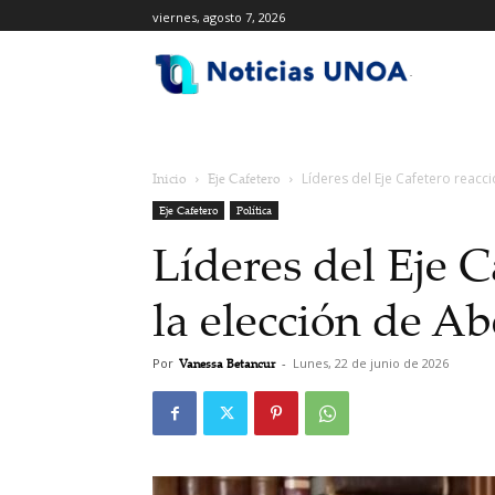
viernes, agosto 7, 2026
.
Inicio
Eje Cafetero
Líderes del Eje Cafetero reacci
Eje Cafetero
Política
Líderes del Eje C
la elección de Ab
Por
Vanessa Betancur
-
Lunes, 22 de junio de 2026