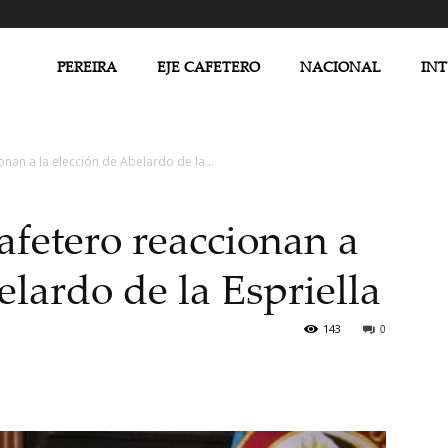
PEREIRA
EJE CAFETERO
NACIONAL
IN
onan a la elección de Abelardo de la...
afetero reaccionan a
elardo de la Espriella
143
0