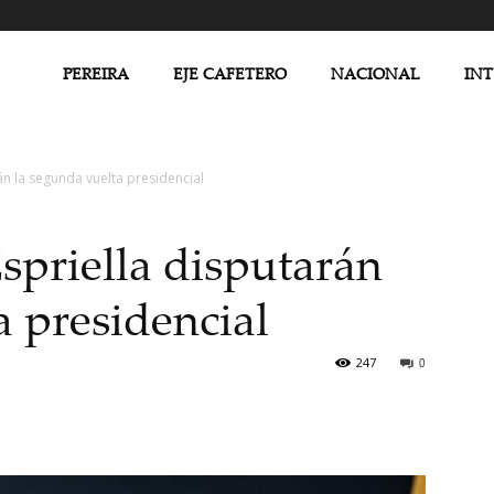
PEREIRA
EJE CAFETERO
NACIONAL
IN
án la segunda vuelta presidencial
spriella disputarán
a presidencial
247
0