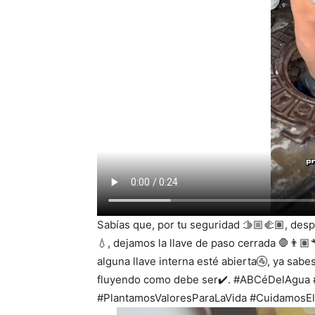
Sabías que, por tu seguridad 🫱🏼‍🫲🏽, desp
💧, dejamos la llave de paso cerrada 🛑👨🏽‍
alguna llave interna esté abierta🚰, ya sabes
fluyendo como debe ser✔️. #ABCéDelAgu
#PlantamosValoresParaLaVida #CuidamosE