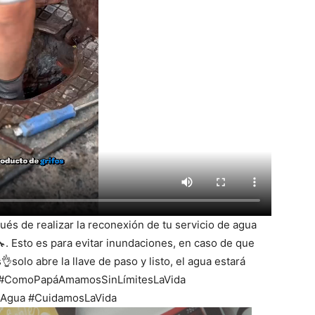
ués de realizar la reconexión de tu servicio de agua
🔧. Esto es para evitar inundaciones, en caso de que
👌solo abre la llave de paso y listo, el agua estará
a #ComoPapáAmamosSinLímitesLaVida
lAgua #CuidamosLaVida