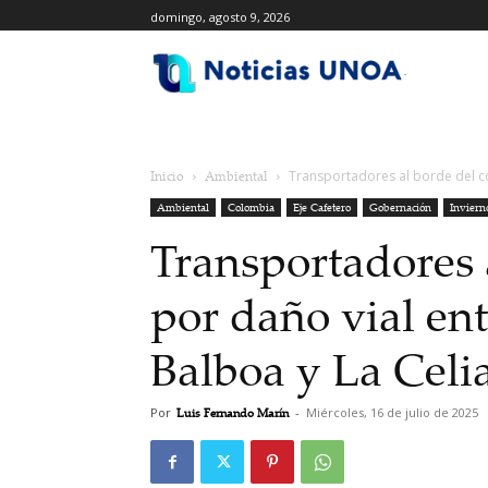
domingo, agosto 9, 2026
.
Inicio
Ambiental
Transportadores al borde del col
Ambiental
Colombia
Eje Cafetero
Gobernación
Inviern
Transportadores 
por daño vial ent
Balboa y La Celi
Por
Luis Fernando Marín
-
Miércoles, 16 de julio de 2025