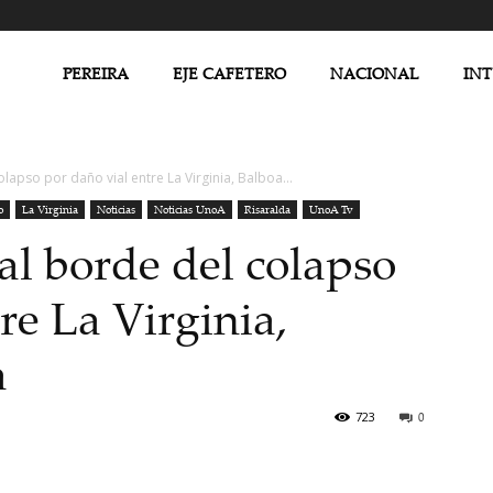
PEREIRA
EJE CAFETERO
NACIONAL
IN
apso por daño vial entre La Virginia, Balboa...
o
La Virginia
Noticias
Noticias UnoA
Risaralda
UnoA Tv
al borde del colapso
re La Virginia,
a
723
0