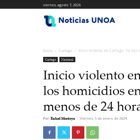
viernes, agosto 7, 2026
.
Inicio
Cartago
Inicio violento en Cartago. Ya son 
Cartago
Nacional
Inicio violento e
los homicidios en
menos de 24 hor
Por
Rafael Montoya
-
Viernes, 5 de enero de 2024