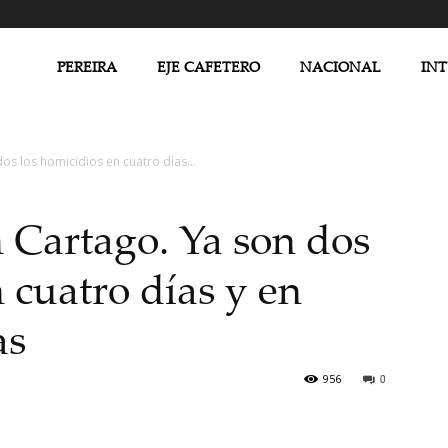
PEREIRA
EJE CAFETERO
NACIONAL
IN
dos los homicidios en cuatro días...
n Cartago. Ya son dos
 cuatro días y en
as
956
0