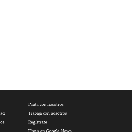
Pauta con nosotros
dad
Trabaja con nosotros
tos
Regístrate
UnoA en Google News