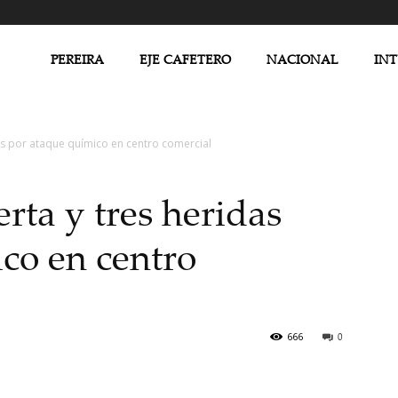
PEREIRA
EJE CAFETERO
NACIONAL
IN
s por ataque químico en centro comercial
ta y tres heridas
co en centro
666
0