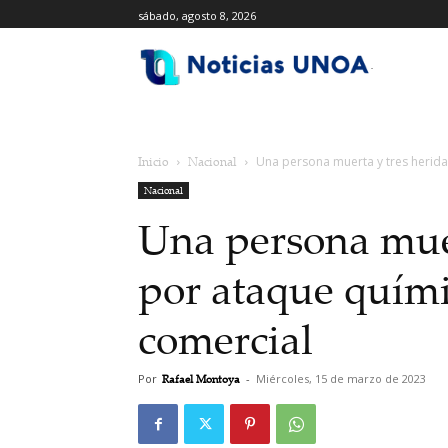
sábado, agosto 8, 2026
.
Inicio
Nacional
Una persona muerta y tres herida
Nacional
Una persona muer
por ataque quími
comercial
Por
Rafael Montoya
-
Miércoles, 15 de marzo de 2023