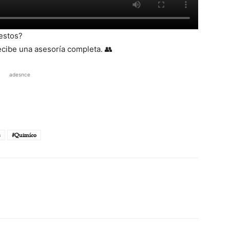
estos?
ecibe una asesoría completa. 👥
adesnce
s
#Quimíco