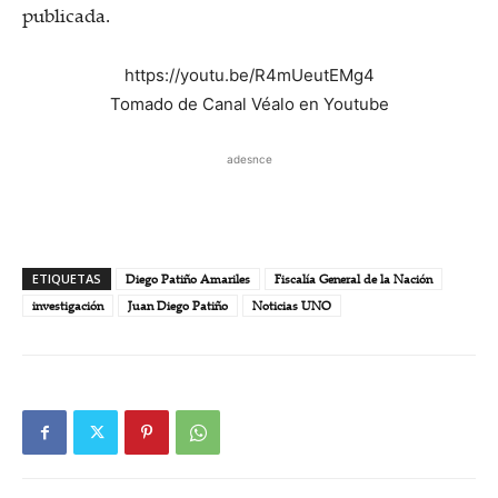
publicada.
https://youtu.be/R4mUeutEMg4
Tomado de Canal Véalo en Youtube
adesnce
ETIQUETAS
Diego Patiño Amariles
Fiscalía General de la Nación
investigación
Juan Diego Patiño
Noticias UNO