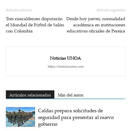
Artículo anterior
Artículo siguiente
Tres risaraldenses disputarán
Desde hoy jueves, normalidad
el Mundial de Fútbol de Salón
académica en instituciones
con Colombia
educativas oficiales de Pereira
Noticias UNOA
https://noticiasunoa.com
Artículos relacionados
Más del autor
Caldas prepara solicitudes de
seguridad para presentar al nuevo
gobierno