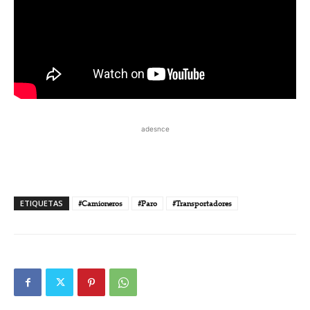
adesnce
ETIQUETAS
#Camioneros
#Paro
#Transportadores