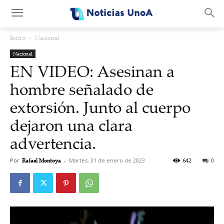
.
Inicio
Nacional
Nacional
EN VIDEO: Asesinan a
hombre señalado de
extorsión. Junto al cuerpo
dejaron una clara
advertencia.
Por
Rafael Montoya
-
Martes, 31 de enero de 2023
642
0