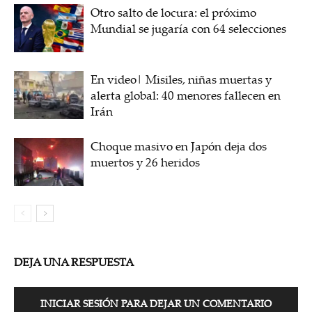
Otro salto de locura: el próximo
Mundial se jugaría con 64 selecciones
En video| Misiles, niñas muertas y
alerta global: 40 menores fallecen en
Irán
Choque masivo en Japón deja dos
muertos y 26 heridos
DEJA UNA RESPUESTA
INICIAR SESIÓN PARA DEJAR UN COMENTARIO