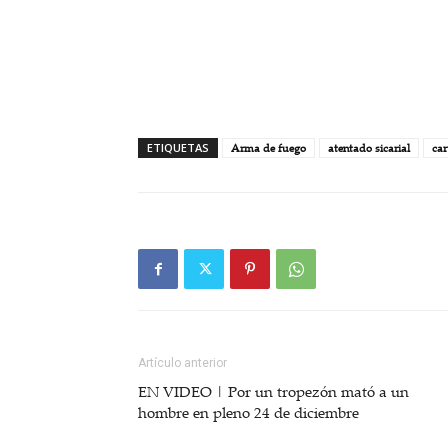
ETIQUETAS
Arma de fuego
atentado sicarial
car
Artículo anterior
EN VIDEO | Por un tropezón mató a un
hombre en pleno 24 de diciembre