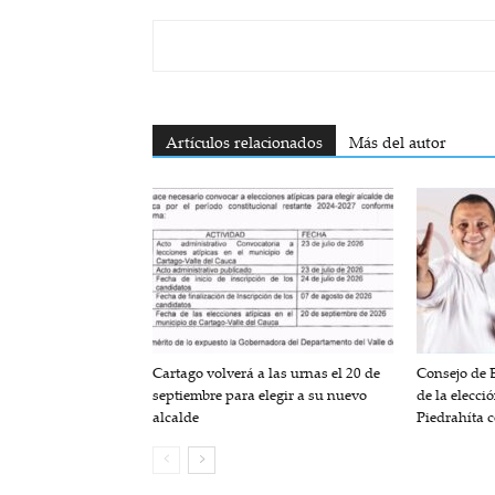
Artículos relacionados
Más del autor
Cartago volverá a las urnas el 20 de
Consejo de 
septiembre para elegir a su nuevo
de la elecci
alcalde
Piedrahíta 