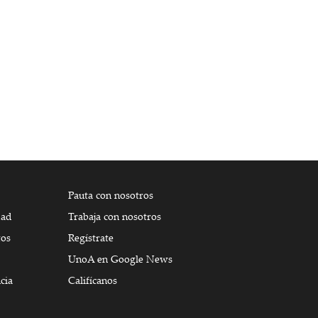
Pauta con nosotros
dad
Trabaja con nosotros
tos
Regístrate
UnoA en Google News
cia
Califícanos