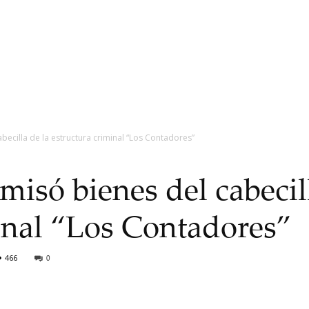
becilla de la estructura criminal “Los Contadores”
misó bienes del cabecil
inal “Los Contadores”
466
0