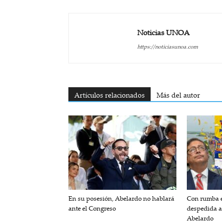
Noticias UNOA
https://noticiasunoa.com
Artículos relacionados
Más del autor
En su posesión, Abelardo no hablará
Con rumba e
ante el Congreso
despedida a
Abelardo