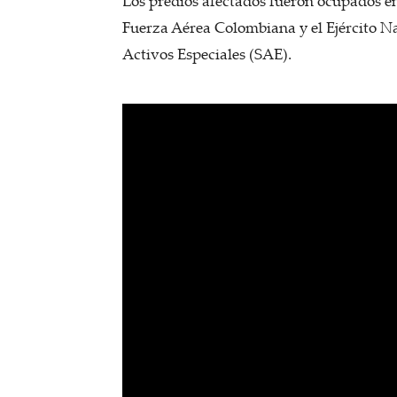
Los predios afectados fueron ocupados en 
Fuerza Aérea Colombiana y el Ejército Na
Activos Especiales (SAE).