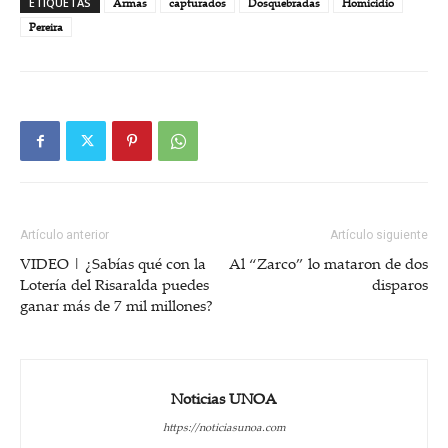
ETIQUETAS
Armas
capturados
Dosquebradas
Homicidio
Pereira
Artículo anterior
Artículo siguiente
VIDEO | ¿Sabías qué con la
Al “Zarco” lo mataron de dos
Lotería del Risaralda puedes
disparos
ganar más de 7 mil millones?
Noticias UNOA
https://noticiasunoa.com