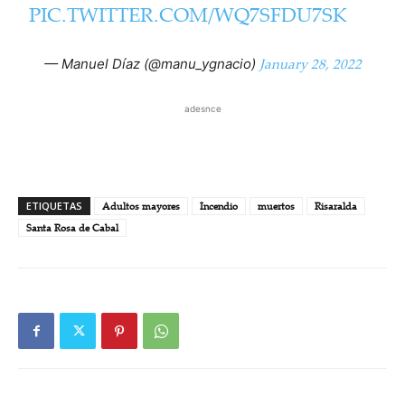
PIC.TWITTER.COM/WQ7SFDU7SK
January 28, 2022
— Manuel Díaz (@manu_ygnacio)
adesnce
ETIQUETAS
Adultos mayores
Incendio
muertos
Risaralda
Santa Rosa de Cabal