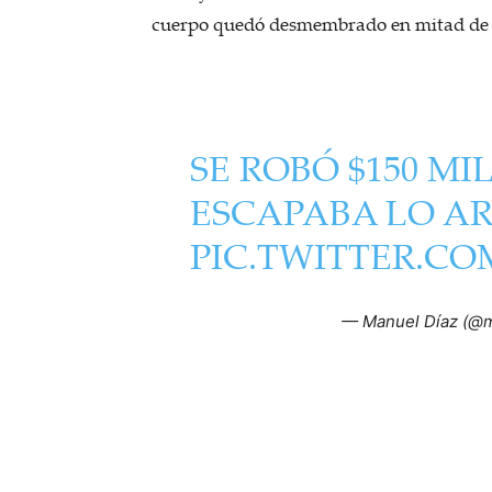
cuerpo quedó desmembrado en mitad de l
SE ROBÓ $150 MI
ESCAPABA LO A
PIC.TWITTER.C
— Manuel Díaz (@