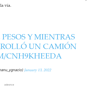
a vía.
L PESOS Y MIENTRAS
RROLLÓ UN CAMIÓN
OM/CNH9KHEEDA
January 13, 2022
manu_ygnacio)
adesnce