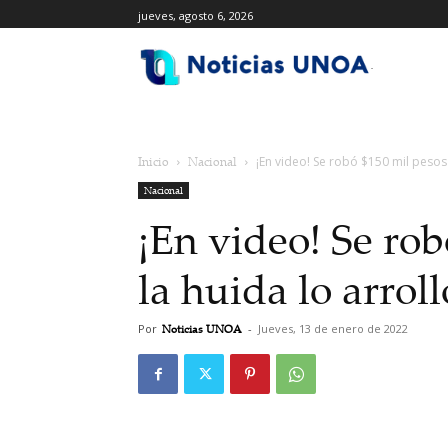
jueves, agosto 6, 2026
.
Inicio
Nacional
¡En video! Se robó $150 mil pesos y
Nacional
¡En video! Se rob
la huida lo arrol
Por
Noticias UNOA
-
Jueves, 13 de enero de 2022