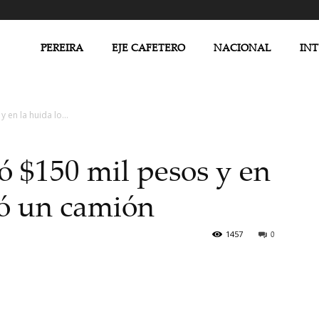
PEREIRA
EJE CAFETERO
NACIONAL
IN
 en la huida lo...
ó $150 mil pesos y en
ló un camión
1457
0