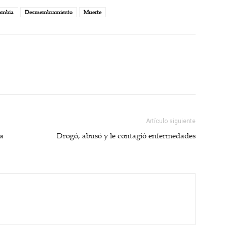
ombia
Desmembramiento
Muerte
Artículo siguiente
ba
Drogó, abusó y le contagió enfermedades