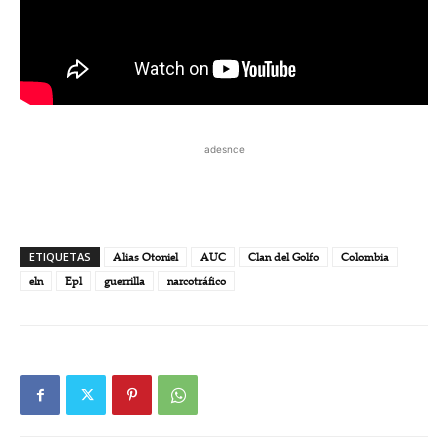
adesnce
ETIQUETAS
Alias Otoniel
AUC
Clan del Golfo
Colombia
eln
Epl
guerrilla
narcotráfico