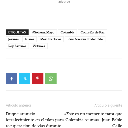
adesnce
ETIQUETAS
#GobiernoMayo
Colombia
Comisión de Paz
jóvenes
líderes
Movilizaciones
Paro Nacional Indefinido
Roy Barreras
Víctimas
Artículo anterior
Artículo siguiente
Duque anunció
«Este es un momento para que
fortalecimiento en el plan para
Colombia se una»: Juan Pablo
recuperación de vías durante
Gallo