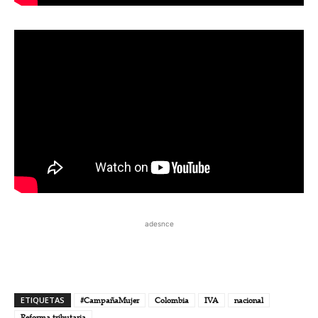
adesnce
ETIQUETAS
#CampañaMujer
Colombia
IVA
nacional
Reforma tributaria