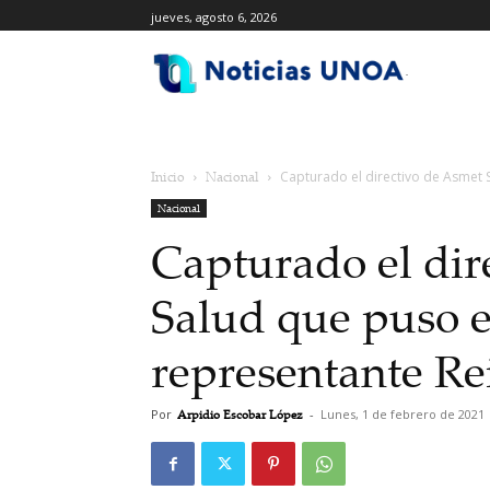
jueves, agosto 6, 2026
.
Inicio
Nacional
Capturado el directivo de Asmet S
Nacional
Capturado el dir
Salud que puso e
representante Re
Por
Arpidio Escobar López
-
Lunes, 1 de febrero de 2021