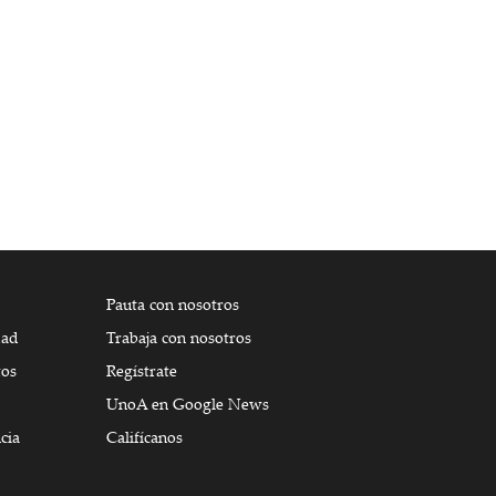
Pauta con nosotros
dad
Trabaja con nosotros
tos
Regístrate
UnoA en Google News
cia
Califícanos