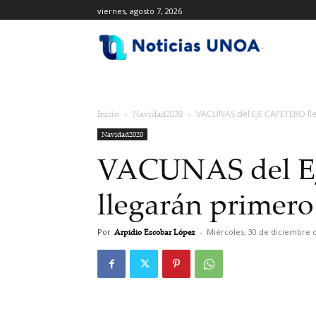
viernes, agosto 7, 2026
.
Inicio
Navidad2020
VACUNAS del EJE CAFETERO lle
Navidad2020
VACUNAS del 
llegarán primero
Por
Arpidio Escobar López
-
Miércoles, 30 de diciembre 