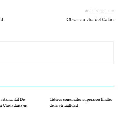
Artículo siguiente
ad
Obras cancha del Galán
partamental De
Líderes comunales superaron límites
ón Ciudadana en
de la virtualidad