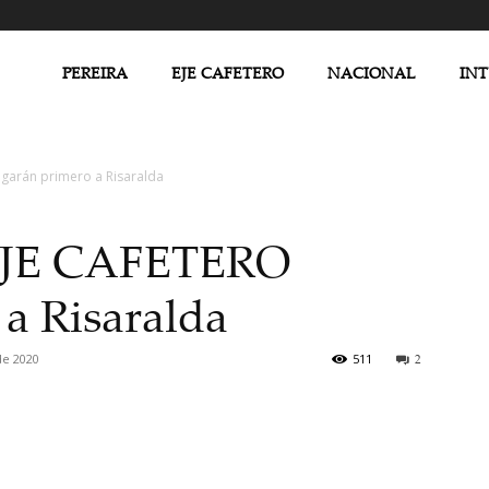
PEREIRA
EJE CAFETERO
NACIONAL
IN
garán primero a Risaralda
EJE CAFETERO
 a Risaralda
de 2020
511
2