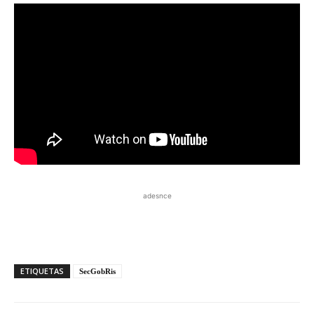
adesnce
ETIQUETAS
SecGobRis