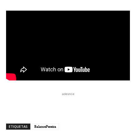
adesnce
ETIQUETAS
BalancePereira