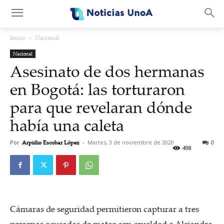
.
Inicio
Nacional
Nacional
Asesinato de dos hermanas
en Bogotá: las torturaron
para que revelaran dónde
había una caleta
Por
Arpidio Escobar López
-
Martes, 3 de noviembre de 2020
0
498
Cámaras de seguridad permitieron capturar a tres
personas acusadas de matar con crueldad a Alejandra