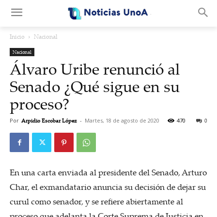
.
Inicio
Nacional
Nacional
Álvaro Uribe renunció al
Senado ¿Qué sigue en su
proceso?
Por
Arpidio Escobar López
-
Martes, 18 de agosto de 2020
470
0
En una carta enviada al presidente del Senado, Arturo
Char, el exmandatario anuncia su decisión de dejar su
curul como senador, y se refiere abiertamente al
proceso que adelanta la Corte Suprema de Justicia en