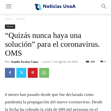
.
Inicio
Mundo
Mundo
“Quizás nunca haya una
solución” para el coronavirus.
OMS
Por
-
Lunes, 3 de agosto de 2020
459
Arpidio Escobar López
0
6 meses han pasado desde que fue declarada como
pandemia la propagación del nuevo coronavirus. Desde
la fecha ha cobrado la vida de 689 mil personas en el