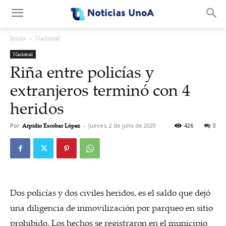
.
Inicio
Nacional
Nacional
Riña entre policías y
extranjeros terminó con 4
heridos
Por
Arpidio Escobar López
-
Jueves, 2 de julio de 2020
426
0
Dos policías y dos civiles heridos, es el saldo que dejó
una diligencia de inmovilización por parqueo en sitio
prohibido. Los hechos se registraron en el municipio