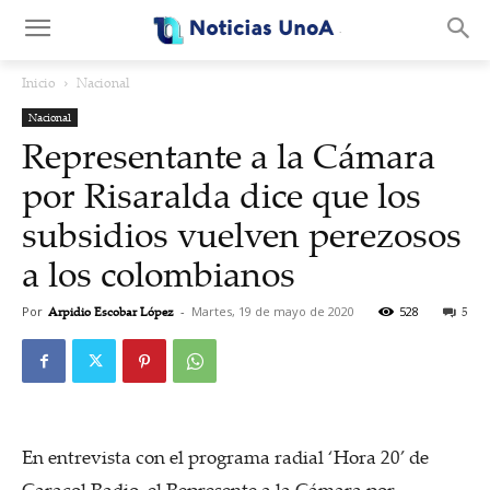
.
Inicio
Nacional
Nacional
Representante a la Cámara
por Risaralda dice que los
subsidios vuelven perezosos
a los colombianos
Por
Arpidio Escobar López
-
Martes, 19 de mayo de 2020
528
5
En entrevista con el programa radial ‘Hora 20’ de
Caracol Radio, el Represente a la Cámara por