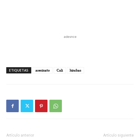
adesnce
ETIQUETAS
asesinato
Cali
hinchas
Artículo anterior
Artículo siguiente