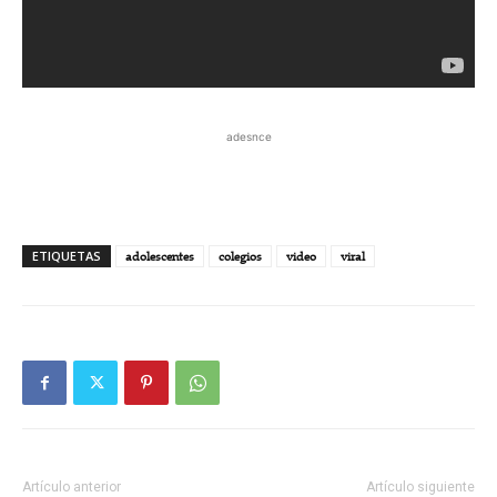
adesnce
ETIQUETAS
adolescentes
colegios
video
viral
Artículo anterior
Artículo siguiente