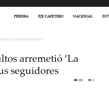
PEREIRA
EJE CAFETERO
NACIONAL
IN
 Liendra’ contra sus seguidores
tos arremetió ‘La
sus seguidores
650
0