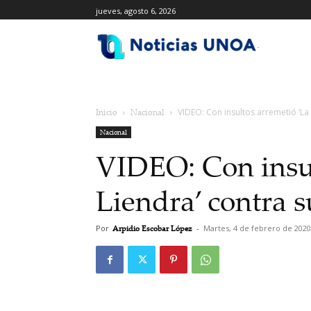
jueves, agosto 6, 2026
.
Inicio
Nacional
VIDEO: Con insultos arremetió ‘La
Nacional
VIDEO: Con insul
Liendra’ contra 
Por
Arpidio Escobar López
-
Martes, 4 de febrero de 2020