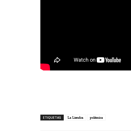
ETIQUETAS
La Liendra
polémica