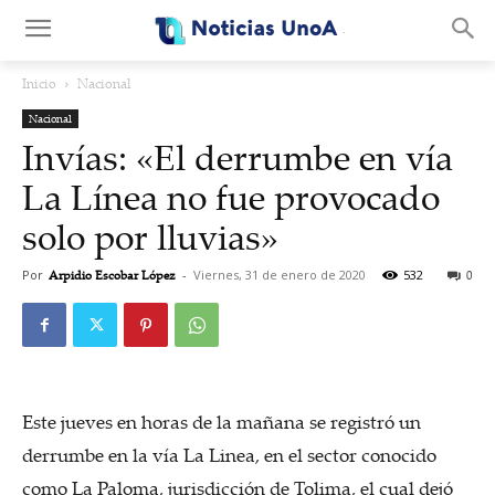
.
Inicio
Nacional
Nacional
Invías: «El derrumbe en vía
La Línea no fue provocado
solo por lluvias»
Por
Arpidio Escobar López
-
Viernes, 31 de enero de 2020
532
0
Este jueves en horas de la mañana se registró un
derrumbe en la vía La Linea, en el sector conocido
como La Paloma, jurisdicción de Tolima, el cual dejó